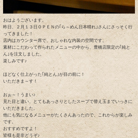
おはようございます。
昨日、２月１３日ＯＰＥＮの｢ら～めん日本晴れ｣さんにさっそく行
ってきました！
店内はカウンター席で、おしゃれな内装の空間です。
素材にこだわって作られたメニューの中から、豊橋店限定の｢純と
ん｣を注文しました。
楽しみです♪
ほどなく仕上がった｢純とん｣が目の前に！
いただきま～す！
おぉ～！うまい♪
見た目と違い、とてもあっさりとしたスープで替え玉までいっきに
いただきました。
他にも気になるメニューがたくさんあったので、これからが楽しみ
です。
おすすめですよ！
皆様も是非どうぞ♪