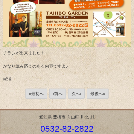
チラシが出来ました！
かなり読み応えのある内容ですよ♪
杉浦
«最初へ
‹前へ
次へ›
最後へ»
愛知県 豊橋市 向山町 川北 11
0532-82-2822