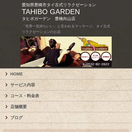
愛知県豊橋市タイ古式リラクゼーション
TAHIBO GARDEN
タヒボガーデン 豊橋向山店
「世界一気持ちいい」と言われるマッサージ、タイ古式
リラクゼーションのお店
HOME
サービス内容
コース・料金表
店舗概要
ブログ