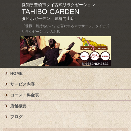
愛知県豊橋市タイ古式リラクゼーション
TAHIBO GARDEN
タヒボガーデン 豊橋向山店
「世界一気持ちいい」と言われるマッサージ、タイ古式
リラクゼーションのお店
HOME
サービス内容
コース・料金表
店舗概要
ブログ